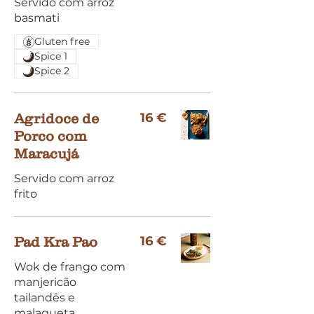
Servido com arroz
basmati
Gluten free
Spice 1
Spice 2
16 €
Agridoce de
Porco com
Maracujá
Servido com arroz
frito
16 €
Pad Kra Pao
Wok de frango com
manjericão
tailandês e
malagueta