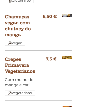
Gluten free
6,50 €
Chamuças
vegan com
chutney de
manga
Vegan
7,5 €
Crepes
Primavera
Vegetarianos
Com molho de
manga e caril
Vegetariano