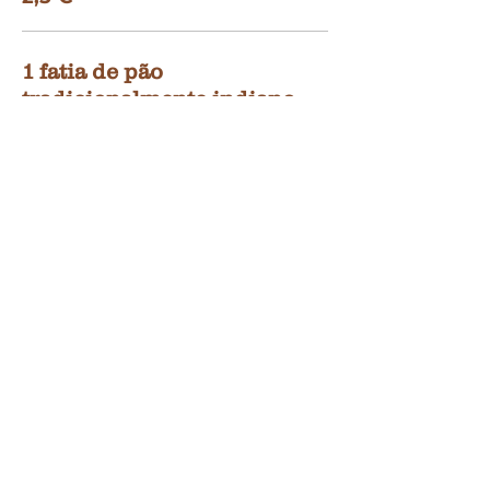
1 fatia de pão
tradicionalmente indiano
Rotti
2,50 €
3 €
Daal
Sopa de lentilhas
tipicamente
nepalesa
Vegetais com especiarias
asiáticas
3 €