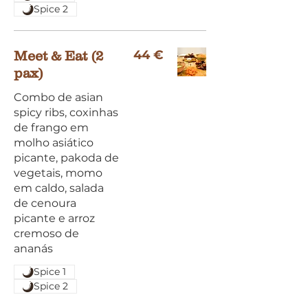
Spice 2
44 €
Meet & Eat (2
pax)
Combo de asian
spicy ribs, coxinhas
de frango em
molho asiático
picante, pakoda de
vegetais, momo
em caldo, salada
de cenoura
picante e arroz
cremoso de
ananás
Spice 1
Spice 2