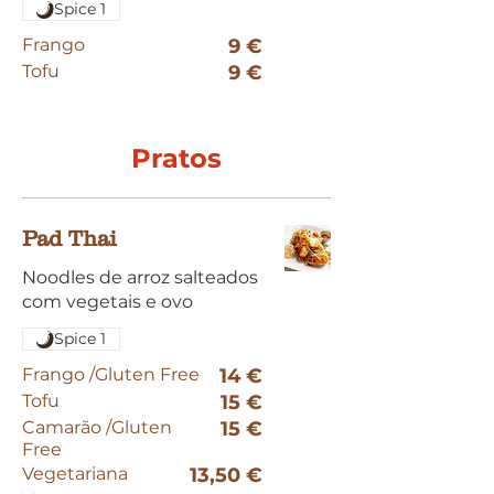
Spice 1
Frango
9 €
Tofu
9 €
Pratos
Pad Thai
Noodles de arroz salteados
com vegetais e ovo
Spice 1
Frango /Gluten Free
14 €
Tofu
15 €
Camarão /Gluten
15 €
Free
Vegetariana
13,50 €