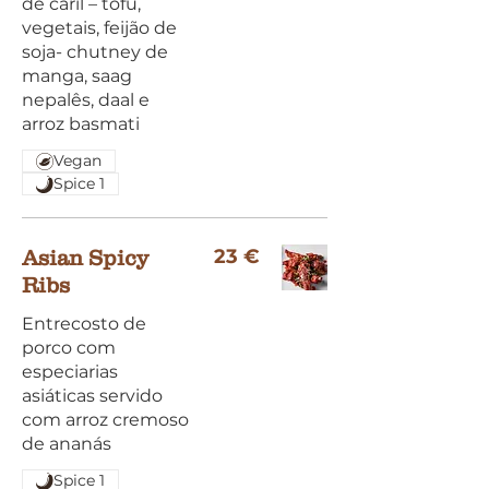
de caril – tofu,
vegetais, feijão de
soja- chutney de
manga, saag
nepalês, daal e
arroz basmati
Vegan
Spice 1
23 €
Asian Spicy
Ribs
Entrecosto de
porco com
especiarias
asiáticas servido
com arroz cremoso
de ananás
Spice 1