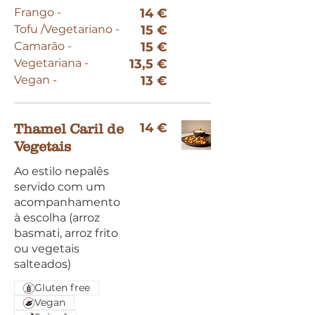
Frango -
14 €
Tofu /Vegetariano -
15 €
Camarão -
15 €
Vegetariana -
13,5 €
Vegan -
13 €
14 €
Thamel Caril de
Vegetais
Ao estilo nepalês
servido com um
acompanhamento
à escolha (arroz
basmati, arroz frito
ou vegetais
salteados)
Gluten free
Vegan