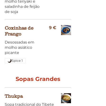
molho teriyaki e
saladinha de feijão
de soja
9 €
Coxinhas de
Frango
Desossadas em
molho asiático
picante
Spice 1
Sopas Grandes
Thukpa
Sopa tradicional do Tibete