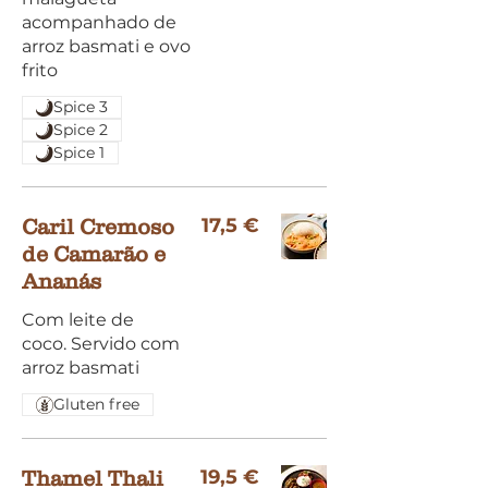
acompanhado de
arroz basmati e ovo
frito
Spice 3
Spice 2
Spice 1
17,5 €
Caril Cremoso
de Camarão e
Ananás
Com leite de
coco. Servido com
arroz basmati
Gluten free
19,5 €
Thamel Thali