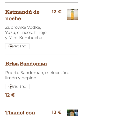
12 €
Katmandú de
noche
Zubrówka Vodka,
Yuzu, cítricos, hinojo
y Mint Kombucha
vegano
Brisa Sandeman
Puerto Sandeman; melocotón,
limón y pepino
vegano
12 €
12 €
Thamel con