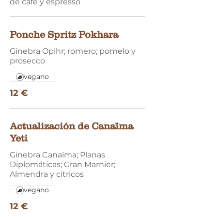
de café y espresso
Ponche Spritz Pokhara
Ginebra Opihr; romero; pomelo y
prosecco
vegano
12 €
Actualización de Canaïma
Yeti
Ginebra Canaïma; Planas
Diplomáticas; Gran Marnier;
Almendra y cítricos
vegano
12 €