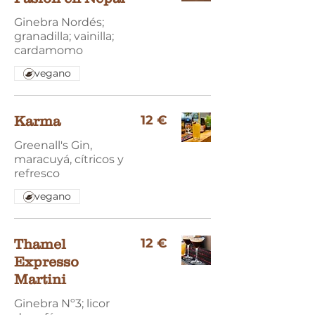
Ginebra Nordés;
granadilla; vainilla;
cardamomo
vegano
12 €
Karma
Greenall's Gin,
maracuyá, cítricos y
refresco
vegano
12 €
Thamel
Expresso
Martini
Ginebra Nº3; licor