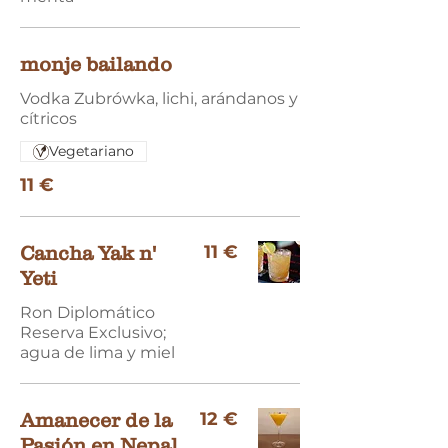
monje bailando
Vodka Zubrówka, lichi, arándanos y
cítricos
Vegetariano
11 €
11 €
Cancha Yak n'
Yeti
Ron Diplomático
Reserva Exclusivo;
agua de lima y miel
12 €
Amanecer de la
Pasión en Nepal