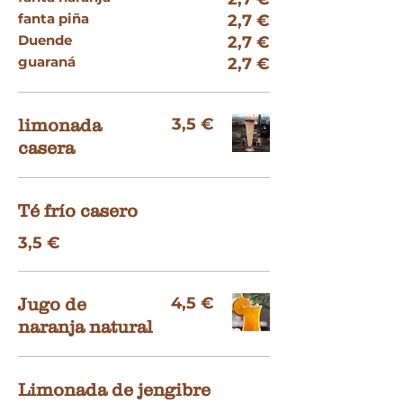
fanta piña
2,7 €
Duende
2,7 €
guaraná
2,7 €
3,5 €
limonada
casera
Té frío casero
3,5 €
4,5 €
Jugo de
naranja natural
Limonada de jengibre