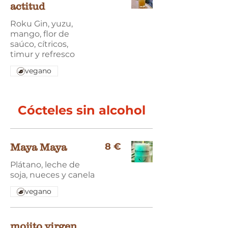
actitud
Roku Gin, yuzu,
mango, flor de
saúco, cítricos,
timur y refresco
vegano
Cócteles sin alcohol
8 €
Maya Maya
Plátano, leche de
soja, nueces y canela
vegano
mojito virgen