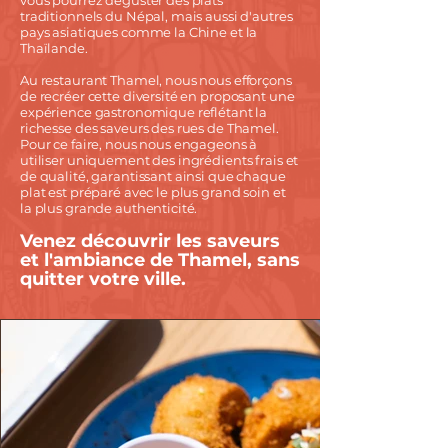
vous pourrez déguster des plats
traditionnels du Népal, mais aussi d'autres
pays asiatiques comme la Chine et la
Thaïlande.
Au restaurant Thamel, nous nous efforçons
de recréer cette diversité en proposant une
expérience gastronomique reflétant la
richesse des saveurs des rues de Thamel.
Pour ce faire, nous nous engageons à
utiliser uniquement des ingrédients frais et
de qualité, garantissant ainsi que chaque
plat est préparé avec le plus grand soin et
la plus grande authenticité.
Venez découvrir les saveurs
et l'ambiance de Thamel, sans
quitter votre ville.