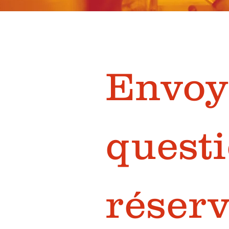
Envoye
questi
réserv