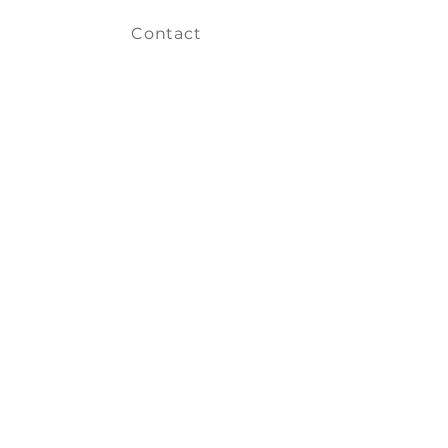
rcerias
Contact
el.pt
/ 19h–23h30