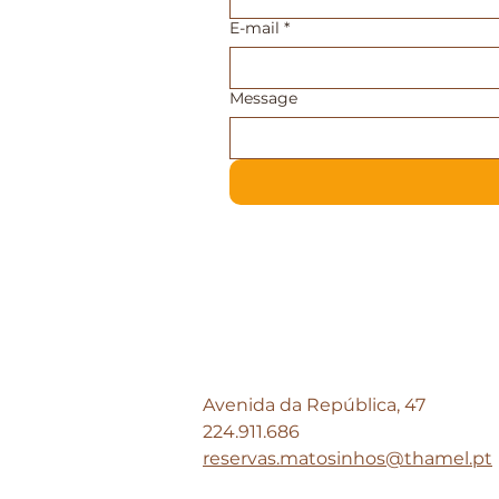
E-mail
*
Message
Avenida da República, 47
224.911.686
reservas.matosinhos@thamel.pt