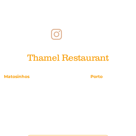
Recrutement
Recrutement
Pa
Thamel Restaurant
Matosinhos
Porto
Avenida da República, 47
Rua da Picaria, 25
224.911.686
221.113.947
reservas.matosinhos@thamel.pt
reservas.porto@tham
Diariamente 12h–00h
Diariamente 12h–15h 