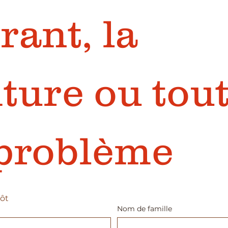
ant, la 
ture ou tout
 problème
ôt
Nom de famille