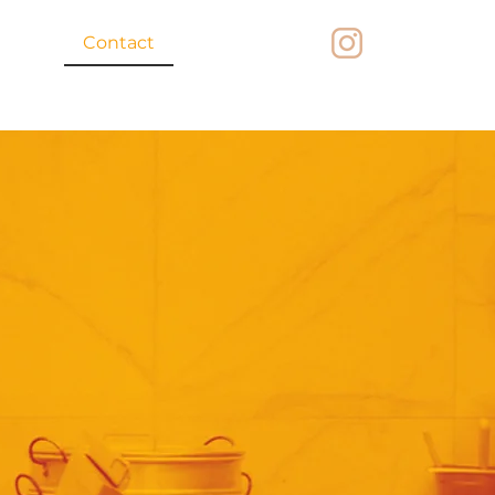
riats
Contact